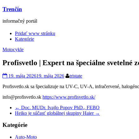
Trenčín
informačný portál
Pridať www stránku
Kategórie
Motocykle
Profisvetlo | Expert na špeciálne svetelné
19. mája 2026
19. mája 2026
tristate
Profisvetlo.sk sa špecializuje na UV-C, UV-A, infračervené, halogéno
info@profisvetlo.sk
https://www.profisvetlo.sk/
←
Doc. MUDr. Ivajlo Popov PhD., FEBO
Heiko je súčasť globálnej skupiny Haier
→
Kategórie
Auto-Moto