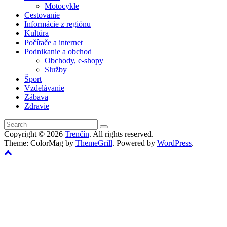
Motocykle
Cestovanie
Informácie z regiónu
Kultúra
Počítače a internet
Podnikanie a obchod
Obchody, e-shopy
Služby
Šport
Vzdelávanie
Zábava
Zdravie
Copyright © 2026
Trenčín
. All rights reserved.
Theme: ColorMag by
ThemeGrill
. Powered by
WordPress
.