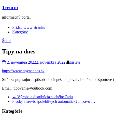
Trenčín
informačný portál
Pridať www stránku
Kategórie
Šport
Tipy na dnes
2. novembra 2022
2. novembra 2022
tristate
https://www.tipynadnes.sk
Stránka popisujúca spôsob ako úspešne tipovať. Ponúkame športové tip
Email: tipovanie@outlook.com
←
Výroba a distribúcia suchého ľadu
Prodej a servis spolehlivých automatických závo …
→
Kategórie