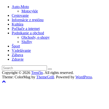
Auto-Moto
Motocykle
Cestovanie
Informácie z regiónu
Kultúra
Počítače a internet
Podnikanie a obchod
Obchody, e-shopy
Služby
Šport
Vzdelávanie
Zábava
Zdravie
Copyright © 2026
Trenčín
. All rights reserved.
Theme: ColorMag by
ThemeGrill
. Powered by
WordPress
.