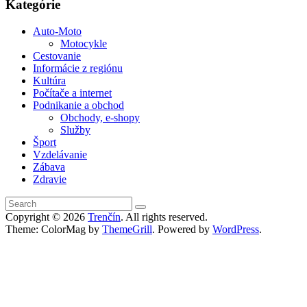
Kategórie
Auto-Moto
Motocykle
Cestovanie
Informácie z regiónu
Kultúra
Počítače a internet
Podnikanie a obchod
Obchody, e-shopy
Služby
Šport
Vzdelávanie
Zábava
Zdravie
Copyright © 2026
Trenčín
. All rights reserved.
Theme: ColorMag by
ThemeGrill
. Powered by
WordPress
.