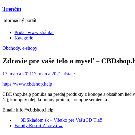
Trenčín
informačný portál
Pridať www stránku
Kategórie
Obchody, e-shopy
Zdravie pre vaše telo a myseľ – CBDshop.
17. marca 2021
17. marca 2021
tristate
https://www.cbdshop.help
CBDshop.help ponúka na predaj produkty z konope s obsahom lieč
čaj, konopný olej, konopný proteín, konopné semienka…
Email: info@cbdshop.help
←
3DSkladom.sk – Všetko pre Vašu 3D Tlač
Family Resort Zázrivá
→