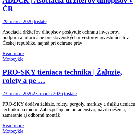
ADDČR | Asociácia držiteľov dlhopisov v
ČR
29. marca 2026
tristate
Asociácia držiteľov dlhopisov poskytuje ochranu investorov,
podporu a informácie pre slovenských investorov investujúcich v
Českej republike, najmä pri ochrane práv
Read more
Motocykle
PRO-SKY tieniaca technika | Žalúzie,
rolety a pe …
23. marca 2026
23. marca 2026
tristate
PRO-SKY dodáva žalúzie, rolety, pergoly, markízy a ďalšiu tieniacu
techniku na mieru. Zabezpečujeme poradenstvo, návrh riešenia,
zameranie aj odbornú montáž
Read more
Motocykle