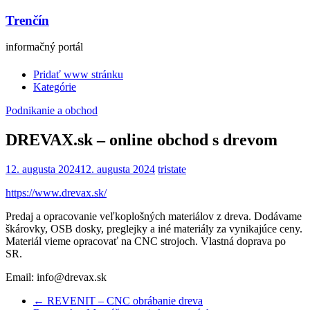
Trenčín
informačný portál
Pridať www stránku
Kategórie
Podnikanie a obchod
DREVAX.sk – online obchod s drevom
12. augusta 2024
12. augusta 2024
tristate
https://www.drevax.sk/
Predaj a opracovanie veľkoplošných materiálov z dreva. Dodávame
škárovky, OSB dosky, preglejky a iné materiály za vynikajúce ceny.
Materiál vieme opracovať na CNC strojoch. Vlastná doprava po
SR.
Email: info@drevax.sk
←
REVENIT – CNC obrábanie dreva