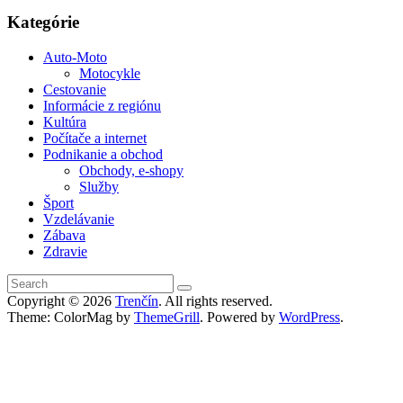
Kategórie
Auto-Moto
Motocykle
Cestovanie
Informácie z regiónu
Kultúra
Počítače a internet
Podnikanie a obchod
Obchody, e-shopy
Služby
Šport
Vzdelávanie
Zábava
Zdravie
Copyright © 2026
Trenčín
. All rights reserved.
Theme: ColorMag by
ThemeGrill
. Powered by
WordPress
.