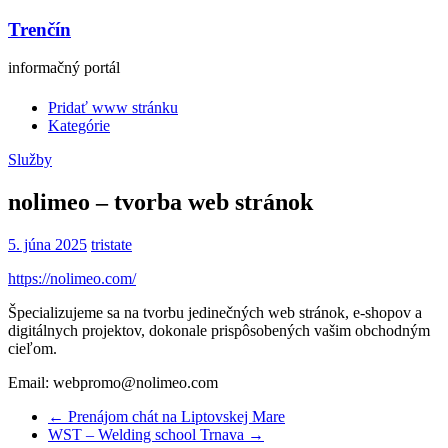
Trenčín
informačný portál
Pridať www stránku
Kategórie
Služby
nolimeo – tvorba web stránok
5. júna 2025
tristate
https://nolimeo.com/
Špecializujeme sa na tvorbu jedinečných web stránok, e-shopov a
digitálnych projektov, dokonale prispôsobených vašim obchodným
cieľom.
Email: webpromo@nolimeo.com
←
Prenájom chát na Liptovskej Mare
WST – Welding school Trnava
→