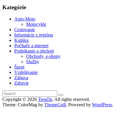
Kategórie
Auto-Moto
Motocykle
Cestovanie
Informácie z regiónu
Kultúra
Počítače a internet
Podnikanie a obchod
Obchody, e-shopy
Služby
Šport
Vzdelávanie
Zábava
Zdravie
Copyright © 2026
Trenčín
. All rights reserved.
Theme: ColorMag by
ThemeGrill
. Powered by
WordPress
.