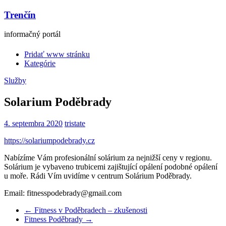
Trenčín
informačný portál
Pridať www stránku
Kategórie
Služby
Solarium Poděbrady
4. septembra 2020
tristate
https://solariumpodebrady.cz
Nabízíme Vám profesionální solárium za nejnižší ceny v regionu.
Solárium je vybaveno trubicemi zajištující opálení podobné opálení
u moře. Rádi Vím uvidíme v centrum Solárium Poděbrady.
Email: fitnesspodebrady@gmail.com
←
Fitness v Poděbradech – zkušenosti
Fitness Poděbrady
→