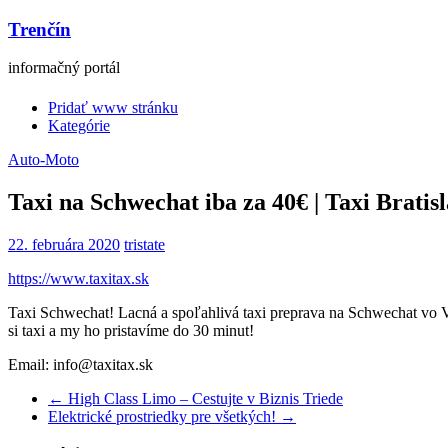
Trenčín
informačný portál
Pridať www stránku
Kategórie
Auto-Moto
Taxi na Schwechat iba za 40€ | Taxi Bratis
22. februára 2020
tristate
https://www.taxitax.sk
Taxi Schwechat! Lacná a spoľahlivá taxi preprava na Schwechat vo Vie
si taxi a my ho pristavíme do 30 minut!
Email: info@taxitax.sk
←
High Class Limo – Cestujte v Biznis Triede
Elektrické prostriedky pre všetkých!
→